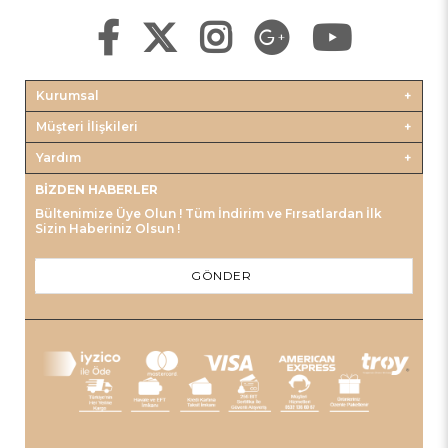
Kurumsal
Müşteri İlişkileri
Yardım
BIZDEN HABERLER
Bültenimize Üye Olun ! Tüm İndirim ve Fırsatlardan İlk
Sizin Haberiniz Olsun !
GÖNDER