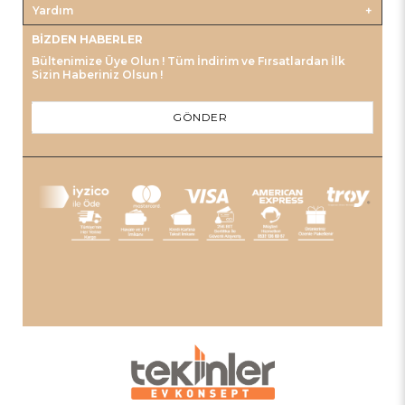
Yardım
BIZDEN HABERLER
Bültenimize Üye Olun ! Tüm İndirim ve Fırsatlardan İlk
Sizin Haberiniz Olsun !
GÖNDER