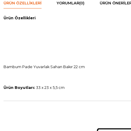
ÜRÜN ÖZELLIKLERI
YORUMLAR
(0)
ÜRÜN ÖNERILER
Ürün Özellikleri
Bambum Pade Yuvarlak Sahan Bakır 22 cm
Ürün Boyutları:
33 x 23 x 5,5 cm