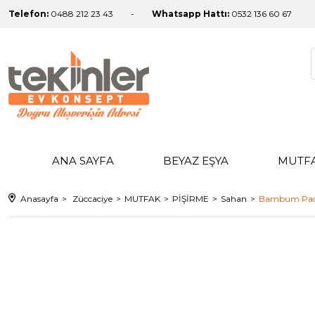
Telefon:
0488 212 23 43
Whatsapp Hattı:
0532 136 60 67
ANA SAYFA
BEYAZ EŞYA
MUTF
Anasayfa
Züccaciye
MUTFAK
PİŞİRME
Sahan
Bambum Pade