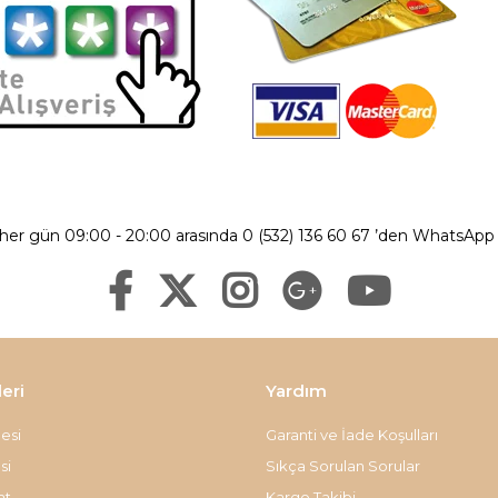
 her gün 09:00 - 20:00 arasında 0 (532) 136 60 67 ’den WhatsApp ü
leri
Yardım
esi
Garanti ve İade Koşulları
si
Sıkça Sorulan Sorular
at
Kargo Takibi