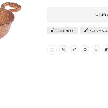
Ürün 
TAVSIYE ET
YORUM YAZ