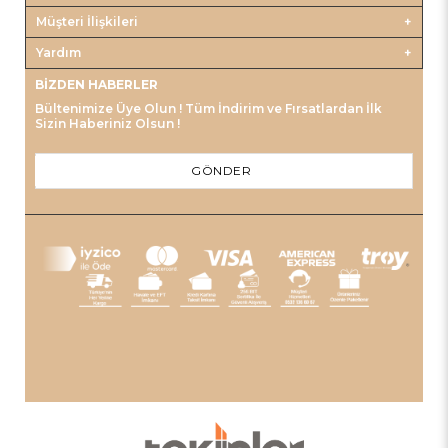
Müşteri İlişkileri
Yardım
BIZDEN HABERLER
Bültenimize Üye Olun ! Tüm İndirim ve Fırsatlardan İlk
Sizin Haberiniz Olsun !
GÖNDER