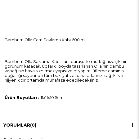
Bambum Olla Cam Saklama Kabı 600 ml
Bambum Olla Saklama Kabı zarif duruşu ile mutfağınıza şık bir
görünüm katacak. Üç farklı boyda tasarlanan Olla’nın bambu
kapağının hava sızdırmaz yapısı ve el yapımı üfleme camının
doğallığı sayesinde tüm bakliyat ve baharatlarınızı sağlıklı ve
hijyenik bir ortamda muhafaza edebileceksiniz.
Ürün Boyutları :
11x11x10.5cm
YORUMLAR
(0)