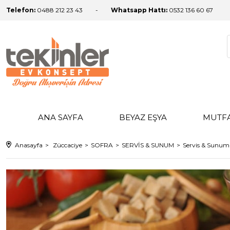
Telefon:
0488 212 23 43
Whatsapp Hattı:
0532 136 60 67
ANA SAYFA
BEYAZ EŞYA
MUTF
Anasayfa
Züccaciye
SOFRA
SERVİS & SUNUM
Servis & Sunum 