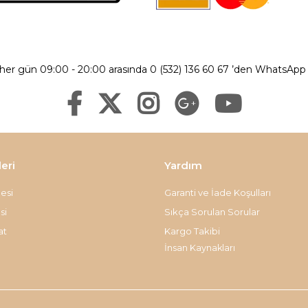
 her gün 09:00 - 20:00 arasında 0 (532) 136 60 67 ’den WhatsApp ü
leri
Yardım
esi
Garanti ve İade Koşulları
si
Sıkça Sorulan Sorular
at
Kargo Takibi
İnsan Kaynakları