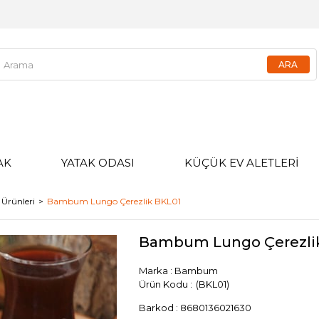
AK
YATAK ODASI
KÜÇÜK EV ALETLERİ
Ürünleri
Bambum Lungo Çerezlik BKL01
Bambum Lungo Çerezli
Marka
:
Bambum
(BKL01)
Barkod
:
8680136021630