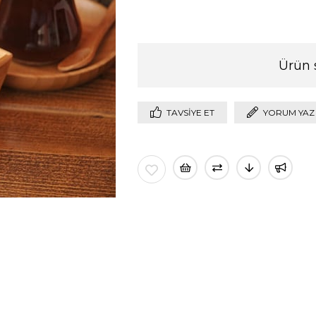
Ürün 
TAVSIYE ET
YORUM YAZ