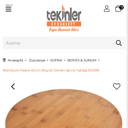
Menu
0
Anasayfa
Züccaciye
SOFRA
SERVİS & SUNUM
Bambum Fiesta 45 cm Büyük Dönen Servis Tabağı B2398