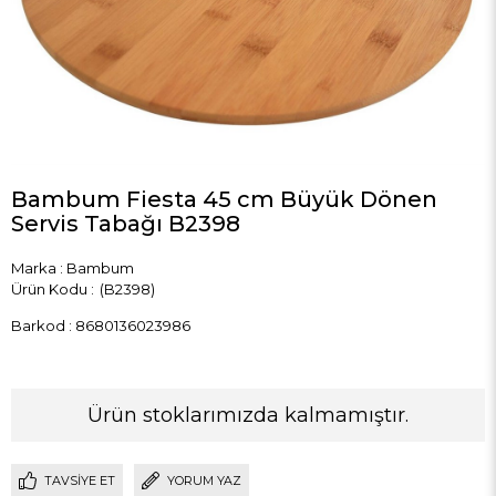
Bambum Fiesta 45 cm Büyük Dönen
Servis Tabağı B2398
Marka
:
Bambum
(B2398)
Barkod
:
8680136023986
Ürün stoklarımızda kalmamıştır.
TAVSIYE ET
YORUM YAZ