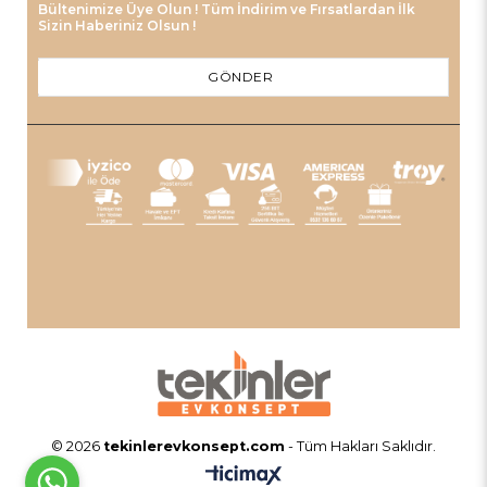
Bültenimize Üye Olun ! Tüm İndirim ve Fırsatlardan İlk
Sizin Haberiniz Olsun !
GÖNDER
© 2026
tekinlerevkonsept.com
- Tüm Hakları Saklıdır.