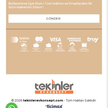
Bültenimize Üye Olun ! Tüm İndirim ve Fırsatlardan İlk
Sizin Haberiniz Olsun !
GÖNDER
© 2026
tekinlerevkonsept.com
- Tüm Hakları Saklıdır.